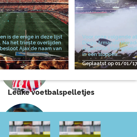
n is de enige in deze lijst
Voor onze volgende atl
 Na het trieste overlijden
Diego Armando Maradon
 besloot Ajax de naam van
Argentinië. Hier groei
in een sloppen...
Geplaatst op 01/01/1
Leuke voetbalspelletjes