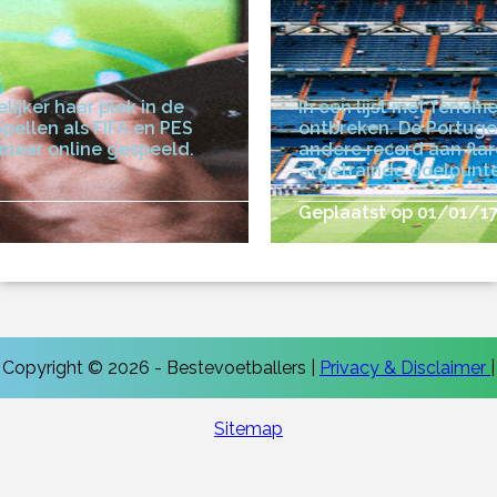
ijker haar plek in de
In een lijst met fenom
pellen als FIFA en PES
ontbreken. De Portuges
maar online gespeeld.
andere record aan flar
afgetrainde doelpunt
Geplaatst op 01/01/1
Copyright © 2026 - Bestevoetballers |
Privacy & Disclaimer
|
Sitemap