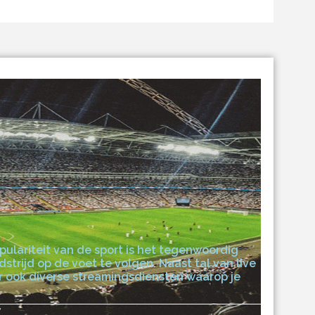
ulariteit van de sport is het tegenwoordig
strijd op de voet te volgen. Naast tal van live
 er ook diverse streamingsdiensten waarop je
7