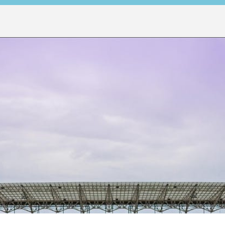
oetballers
Games
Wedstrijden