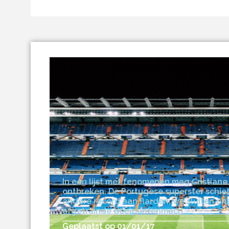
In een lijst met fenomenen mag Cristiano 
ontbreken. De Portugese superster schiet
andere record aan flarden, we sluiten on
afgetrainde doelpuntenmach...
Geplaatst op 01/01/17