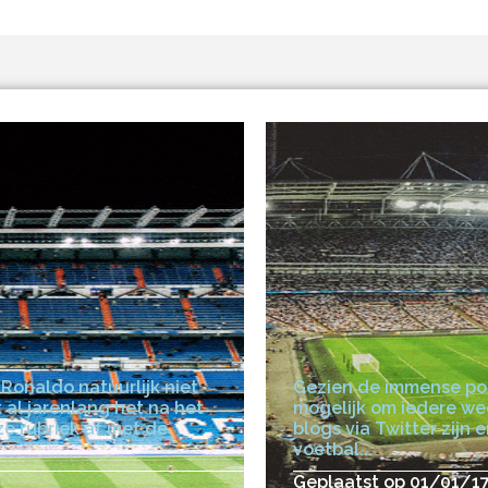
Ronaldo natuurlijk niet
Gezien de immense pop
 al jarenlang het na het
mogelijk om iedere wed
ze rubriek af met de
blogs via Twitter zijn
voetbal...
Geplaatst op 01/01/1